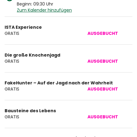
Beginn:
09:30
Uhr
Zum Kalender hinzufügen
Produkte
ISTA Experience
Unkategorisierte
GRATIS
AUSGEBUCHT
Produkte
Die große Knochenjagd
GRATIS
AUSGEBUCHT
FakeHunter – Auf der Jagd nach der Wahrheit
GRATIS
AUSGEBUCHT
Bausteine des Lebens
GRATIS
AUSGEBUCHT