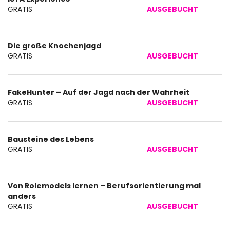
Unkategorisierte
GRATIS
AUSGEBUCHT
Produkte
Die große Knochenjagd
GRATIS
AUSGEBUCHT
FakeHunter – Auf der Jagd nach der Wahrheit
GRATIS
AUSGEBUCHT
Bausteine des Lebens
GRATIS
AUSGEBUCHT
Von Rolemodels lernen – Berufsorientierung mal
anders
GRATIS
AUSGEBUCHT