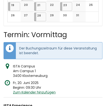
Keine Veranstaltungen
Keine Veranstaltungen
Keine Veranstaltungen
Keine Veranstaltungen
Keine Veranstaltun
Keine Veran
19.05.2025
2 Veranstaltungen
20
21.05.2025
2 Veranstaltungen
22
23.05.2025
1 Veranstaltung
24
25
19
21
23
Keine Veranstaltungen
Keine Veranstaltungen
Keine Veranstaltun
Keine Veran
26
27
28.05.2025
1 Veranstaltung
29
30
31
28
Keine Veranstaltungen
Keine Veranstaltungen
Keine Veranstaltungen
Keine Veranstaltungen
Keine Veranstaltun
Termin: Vormittag
Der Buchungszeitraum für diese Veranstaltung
ist beendet.
ISTA Campus
Am Campus 1
3400 Klosterneuburg
Fr, 20. Juni 2025
Beginn:
09:30
Uhr
Zum Kalender hinzufügen
Produkte
ISTA Experience