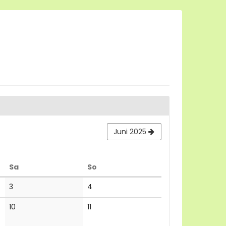
Juni 2025
Samstag
Sonntag
Sa
So
Keine
Keine
3
4
Veranstaltungen
Veranstaltungen
Keine
Keine
10
11
Veranstaltungen
Veranstaltungen