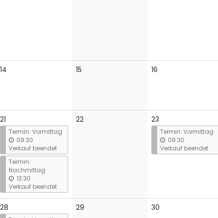
Keine
Keine
Keine
14
15
16
Veranstaltungen
Veranstaltungen
Veranstaltungen
Keine
21
22
23
Veranstaltungen
Termin: Vormittag
Termin: Vormittag
09:30
09:30
Verkauf beendet
Verkauf beendet
Termin:
Nachmittag
13:30
Verkauf beendet
Keine
Keine
28
29
30
Veranstaltungen
Veranstaltungen