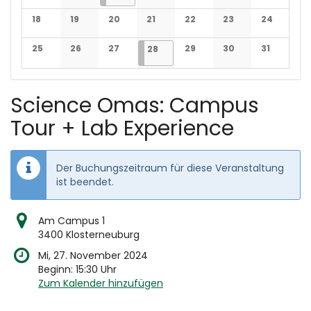
Keine Veranstaltungen
Keine Veranstaltungen
Keine Veranstaltungen
Keine Veranstaltungen
Keine Veranstaltun
Keine Veran
18
19
20
21
22
23
24
Keine Veranstaltungen
Keine Veranstaltungen
Keine Veranstaltungen
Keine Veranstaltungen
Keine Veranstaltungen
Keine Veranstaltun
Keine Veran
25
26
27
28.08.2025
1 Veranstaltung
29
30
31
28
Keine Veranstaltungen
Keine Veranstaltungen
Keine Veranstaltungen
Keine Veranstaltungen
Keine Veranstaltun
Keine Veran
Science Omas: Campus
Tour + Lab Experience
Der Buchungszeitraum für diese Veranstaltung
ist beendet.
Am Campus 1
3400 Klosterneuburg
Mi, 27. November 2024
Beginn:
15:30
Uhr
Zum Kalender hinzufügen