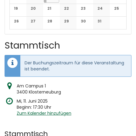
Keine Veranstaltungen
Keine Veranstaltungen
Keine Veranstaltungen
Keine Veranstaltungen
Keine Veranstaltun
Keine Veran
19
20
21
22
23
24
25
Keine Veranstaltungen
Keine Veranstaltungen
Keine Veranstaltungen
Keine Veranstaltungen
Keine Veranstaltungen
Keine Veranstaltun
Keine Veran
26
27
28
29
30
31
Keine Veranstaltungen
Keine Veranstaltungen
Keine Veranstaltungen
Keine Veranstaltungen
Keine Veranstaltungen
Keine Veranstaltun
Stammtisch
Der Buchungszeitraum für diese Veranstaltung
ist beendet.
Am Campus 1
3400 Klosterneuburg
Mi, 11. Juni 2025
Beginn:
17:30
Uhr
Zum Kalender hinzufügen
Produkte
Stammtisch