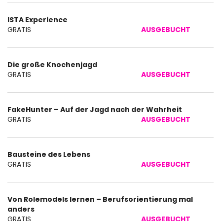
Produkte
ISTA Experience
Unkategorisierte
GRATIS
AUSGEBUCHT
Produkte
Die große Knochenjagd
GRATIS
AUSGEBUCHT
FakeHunter – Auf der Jagd nach der Wahrheit
GRATIS
AUSGEBUCHT
Bausteine des Lebens
GRATIS
AUSGEBUCHT
Von Rolemodels lernen – Berufsorientierung mal
anders
GRATIS
AUSGEBUCHT