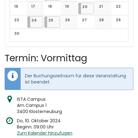
Keine Veranstaltungen
Keine Veranstaltungen
Keine Veranstaltungen
Keine Veranstaltungen
Keine Veranstaltun
Keine Veran
16
17
18
19
20.06.2025
1 Veranstaltung
21
22
20
Keine Veranstaltungen
Keine Veranstaltungen
Keine Veranstaltungen
Keine Veranstaltungen
Keine Veranstaltun
Keine Veran
23
24.06.2025
2 Veranstaltungen
25.06.2025
2 Veranstaltungen
26
27
28
29
24
25
Keine Veranstaltungen
Keine Veranstaltungen
Keine Veranstaltungen
Keine Veranstaltun
Keine Veran
30
Keine Veranstaltungen
Termin: Vormittag
Der Buchungszeitraum für diese Veranstaltung
ist beendet.
ISTA Campus
Am Campus 1
3400 Klosterneuburg
Do, 10. Oktober 2024
Beginn:
09:00
Uhr
Zum Kalender hinzufügen